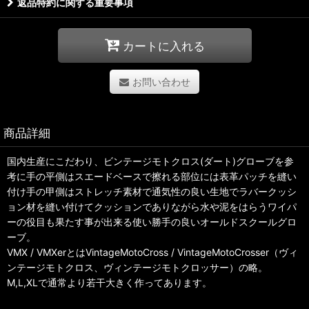
返品特約に関する重要事項
カートに入れる
お問い合わせ
商品詳細
国内生産にこだわり、ビンテージモトクロス(ダート)グローブを参
考に手の平側はスエードベースで擦れる部位には表革パッチを縫い
付け手の甲側はストレッチ素材で通気性の良い生地でラバークッシ
ョン材を縫い付けてクッションでありながら水や泥をはらうワイパ
ーの役目も果たす事が出来る使い勝手の良いオールドスクールグロ
ーブ。
VMX / VMXerとはVintageMotoCross / VintageMotoCrosser（ヴィ
ンテージモトクロス、ヴィンテージモトクロッサー）の略。
M,L,XLで通常より若干大きく作ってあります。