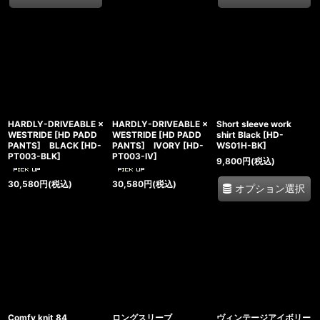
HARDLY-DRIVEABLE ×
HARDLY-DRIVEABLE ×
Short sleeve work
WESTRIDE [HD PADD
WESTRIDE [HD PADD
shirt Black
[
HD-
PANTS] BLACK
[
HD-
PANTS] IVORY
[
HD-
WS01H-BK
]
PT003-BLK
]
PT003-IV
]
9,800
円
(税込)
30,580
円
(税込)
30,580
円
(税込)
オプション選択
Comfy knit 84
ロングスリーブ
ヴィンテージアイボリー