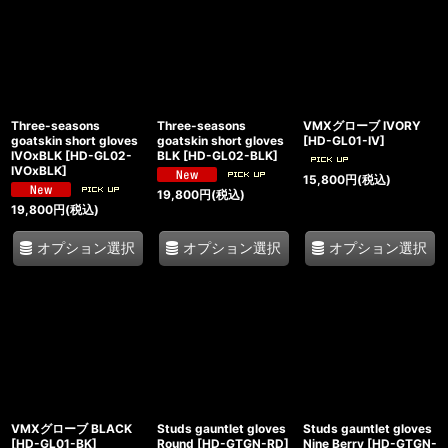
Three-seasons
Three-seasons
VMXグローブ IVORY
goatskin short gloves
goatskin short gloves
[
HD-GL01-IV
]
IVOxBLK
[
HD-GL02-
BLK
[
HD-GL02-BLK
]
IVOxBLK
]
15,800
円
(税込)
19,800
円
(税込)
19,800
円
(税込)
オプション選択
オプション選択
オプション選択
VMXグローブ BLACK
Studs gauntlet gloves
Studs gauntlet gloves
[
HD-GL01-BK
]
Round
[
HD-GTGN-RD
]
Nine Berry
[
HD-GTGN-