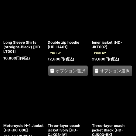
Long Sleeve Shirts
Double zip hoodie
Inner jacket
[
HD-
(straight-Black)
[
HD-
[
HD-HA01
]
JKT007
]
LT001
]
10,800
円
(税込)
12,800
円
(税込)
29,800
円
(税込)
オプション選択
オプション選択
Motorcycle N-1 Jacket
Three-layer coach
Three-layer coach
[
HD-JKT006
]
jacket Ivory
[
HD-
jacket Black
[
HD-
CJK03-IV
]
CJK03-BK
]