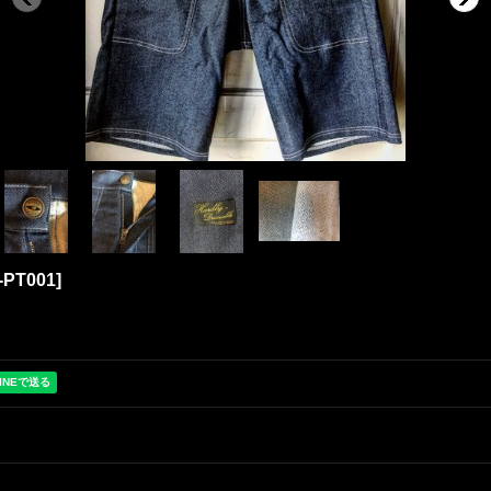
-PT001
]