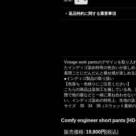
返品特約に関する重要事項
Vintage work pantsのデ
たインディゴ染め特有の色合いが楽しめるオリジナルC
着用ごとにだんだんと褪せ感が楽しめる
●インディゴ製品の取り扱い
【色落ち・色移りにご注意ください】
こちらの商品は染加工を施している為、
態で他の服などと一緒に重ね合わせない
い。インディゴ染めの特性上、生地の染
サイズ 30 34 38（スウェット素
Comfy engineer short pants
[
HD
販売価格
:
19,800円
(税込)