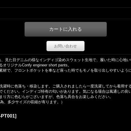
お問い合わせ
ザインを取り入れ、見た目デニムの様なインディゴ染めスウェット生地で、履いた時に
onfy engineer short pants。
素材で、フロントポケットを車など座った時でもモノを取り出しやすいよう
洗濯時に色落ち・移染します。ご購入されましたら一度洗濯してから着用す
でください。インディゴ特有の匂いがあります。気になる場合は風通しの良
まり方に色むらがございますが、色落ち具合をお楽しみください。
材の為、多少サイズの収縮が有ります。）
-PT001
]