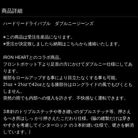
商品詳細
ハードリードライバブル ダブルニージーンズ
※この商品は受注生産品になります。
※受注が決定致しましたら納期はこちらから連絡いたします。
IRON HEARTとのコラボ商品。
フロントポケット下より足首の方にかけてダブルニー仕様にしてあ
ります。
裾部をロールアップする事により目立たなくする事も可能。
21oz + 21ozで42ozとなる膝部分はロングライドの風でもびくとも
しません。
突然の雨でも内部への侵入を許さず、不快感なく運転できます。
3本針のトリプルステッチや巻き縫いのダブルステッチ等、押さえ
るべき所はしっ かり押さえたこだわり仕様。(脇の縫製だけは穿き
やすさを考慮してインターロック の３本針縫い仕様で、硬さを解消
しています。)