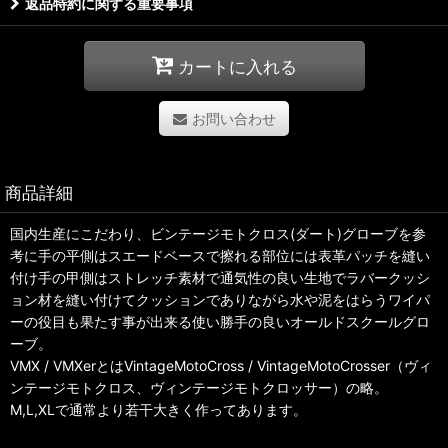
返品特約に関する重要事項
カートに入れる
お問い合わせ
商品詳細
国内生産にこだわり、ビンテージモトクロス(ダート)グローブを参
考に手の平側はスエードベースで擦れる部位には表革パッチを縫い
付け手の甲側はストレッチ素材で通気性の良い生地でラバークッシ
ョン材を縫い付けてクッションでありながら水や泥をはらうワイパ
ーの役目も果たす事が出来る使い勝手の良いオールドスクールグロ
ーブ。
VMX / VMXerとはVintageMotoCross / VintageMotoCrosser（ヴィ
ンテージモトクロス、ヴィンテージモトクロッサー）の略。
M,L,XLで通常より若干大きく作ってあります。