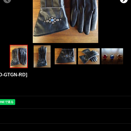
D-GTGN-RD
]