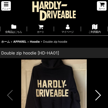
メニュー
カート
全商品はこちら
カート
マイページ
ご利用案内
ホーム
>
APPAREL
>
Hoodie
>
Double zip hoodie
Double zip hoodie
[
HD-HA01
]