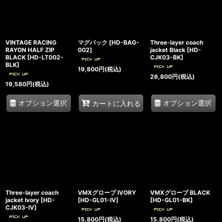
VINTAGE RACING
マグバック
[
HD-BAG-
Three-layer coach
RAYON HALF ZIP
002
]
jacket Black
[
HD-
BLACK
[
HD-LT002-
CJK03-BK
]
BLK
]
19,800
円
(税込)
26,800
円
(税込)
19,580
円
(税込)
オプション選択
オプション選択
カートに入れる
Three-layer coach
VMXグローブ IVORY
VMXグローブ BLACK
jacket Ivory
[
HD-
[
HD-GL01-IV
]
[
HD-GL01-BK
]
CJK03-IV
]
15,800
円
(税込)
15,800
円
(税込)