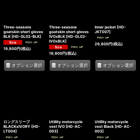
Three-seasons
Three-seasons
Inner jacket
[
HD-
goatskin short gloves
goatskin short gloves
JKT007
]
BLK
[
HD-GL02-BLK
]
IVOxBLK
[
HD-GL02-
IVOxBLK
]
29,800
円
(税込)
19,800
円
(税込)
19,800
円
(税込)
オプション選択
オプション選択
オプション選択
ロングスリーブ
Utillity motorcycle
Utillity motorcycle
BLACKxIVORY
[
HD-
vest IVO
[
HD-AC-
vest Black
[
HD-AC-
LT004
]
003
]
003
]