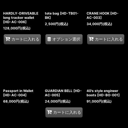
HARDLY-DRIVEABLE
tote bag
[
HD-TB01-
CRANE HOOK
[
HD-
long tracker wallet
BK
]
AC-003
]
[
HD-AC-006
]
2,500
円
(税込)
34,000
円
(税込)
128,000
円
(税込)
オプション選択
カートに入れる
カートに入れる
Passport in Wallet
GUARDIAN BELL
[
HD-
40's style engineer
[
HD-AC-004
]
AC-005
]
boots
[
HD-BO-001
]
68,000
円
(税込)
24,000
円
(税込)
91,000
円
(税込)
カートに入れる