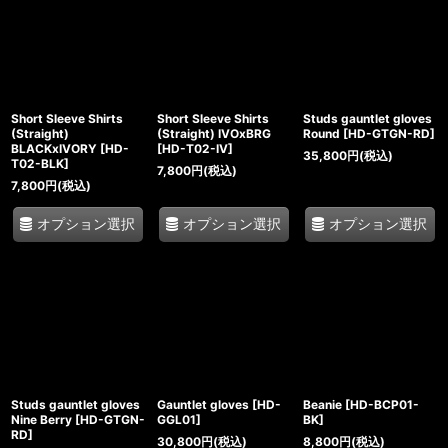
Short Sleeve Shirts
Short Sleeve Shirts
Studs gauntlet gloves
(Straight)
(Straight) IVOxBRG
Round
[
HD-GTGN-RD
]
BLACKxIVORY
[
HD-
[
HD-T02-IV
]
35,800
円
(税込)
T02-BLK
]
7,800
円
(税込)
7,800
円
(税込)
オプション選択
オプション選択
オプション選択
Studs gauntlet gloves
Gauntlet gloves
[
HD-
Beanie
[
HD-BCP01-
Nine Berry
[
HD-GTGN-
GGL01
]
BK
]
RD
]
30,800
円
(税込)
8,800
円
(税込)