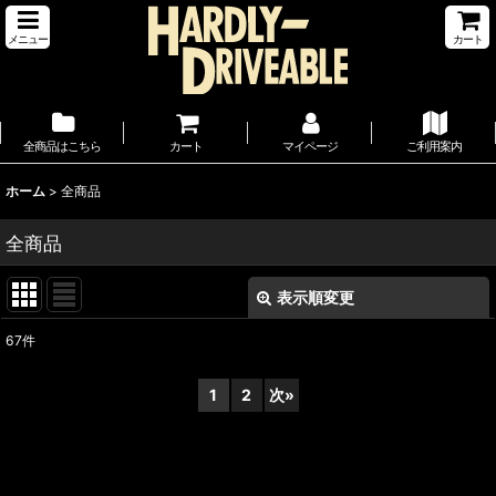
メニュー
カート
全商品はこちら
カート
マイページ
ご利用案内
ホーム
>
全商品
全商品
表示順変更
閉じる
67
件
表示数
:
1
2
次
»
並び順
:
絞り込む