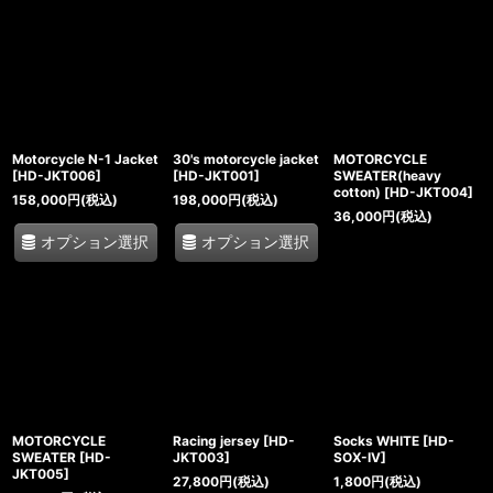
Motorcycle N-1 Jacket
30's motorcycle jacket
MOTORCYCLE
[
HD-JKT006
]
[
HD-JKT001
]
SWEATER(heavy
cotton)
[
HD-JKT004
]
158,000
円
(税込)
198,000
円
(税込)
36,000
円
(税込)
オプション選択
オプション選択
MOTORCYCLE
Racing jersey
[
HD-
Socks WHITE
[
HD-
SWEATER
[
HD-
JKT003
]
SOX-IV
]
JKT005
]
27,800
円
(税込)
1,800
円
(税込)